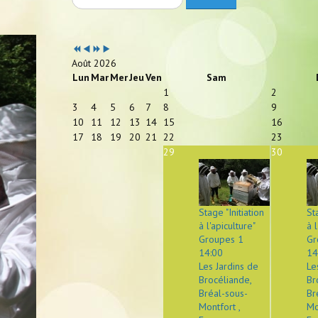
Année
Mois
Année
Mois
précédente
précédent
suivante
suivant
Août 2026
Lun
Mar
Mer
Jeu
Ven
Sam
1
2
3
4
5
6
7
8
9
10
11
12
13
14
15
16
17
18
19
20
21
22
23
29
30
Stage "Initiation
St
à l'apiculture"
à l
Groupes 1
Gr
14:00
14
Les Jardins de
Le
Brocéliande,
Br
Bréal-sous-
Br
Montfort ,
Mo