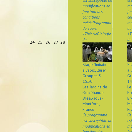
est susceptible de
es
modifications en
mo
fonction des
fo
conditions
co
météoProgramme
mé
du cours
du
1ThéorieBiologie
1T
de
de
24
25
26
27
28
Stage "Initiation
St
à l'apiculture"
à l
Groupes 3
Gr
15:30
14
Les Jardins de
Le
Brocéliande,
Br
Bréal-sous-
Br
Montfort ,
Mo
France
Fr
Ce programme
Ce
est susceptible de
es
modifications en
mo
fonction des
fo