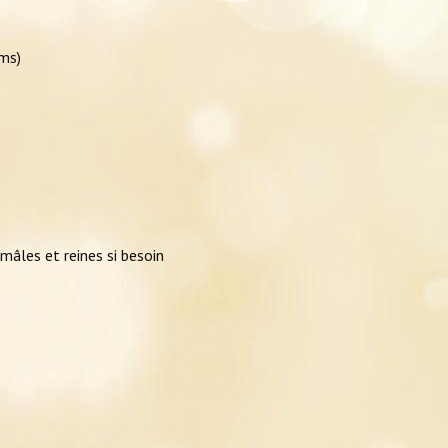
ims)
mâles et reines si besoin