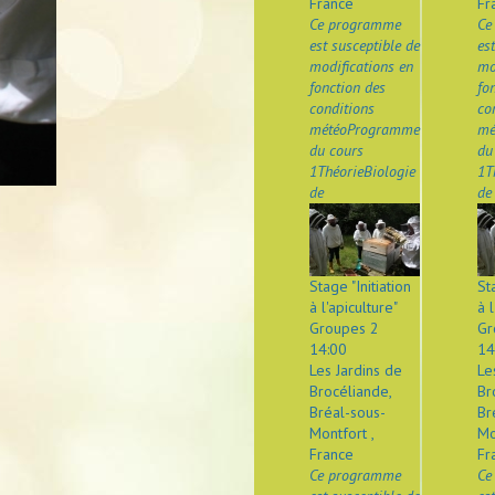
France
Fr
Ce programme
Ce
est susceptible de
es
modifications en
mo
fonction des
fo
conditions
co
météoProgramme
mé
du cours
du
1ThéorieBiologie
1T
de
de
Stage "Initiation
St
à l'apiculture"
à l
Groupes 2
Gr
14:00
14
Les Jardins de
Le
Brocéliande,
Br
Bréal-sous-
Br
Montfort ,
Mo
France
Fr
Ce programme
Ce