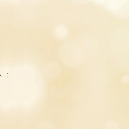
, ….)