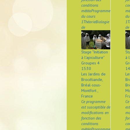
conditions
co
météoProgramme
mé
du cours
du
1ThéorieBiologie
1T
de
de
Stage "Initiation
St
à l'apiculture"
à l
Groupes 4
Gr
15:30
14
Les Jardins de
Le
Brocéliande,
Br
Bréal-sous-
Br
Montfort ,
Mo
France
Fr
Ce programme
Ce
est susceptible de
es
modifications en
mo
fonction des
fo
conditions
co
météoProgramme
mé