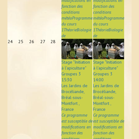
modifications en
modifications en
fonction des
fonction des
conditions
conditions
météoProgramme
météoProgramme
du cours
du cours
1ThéorieBiologie
1ThéorieBiologie
de
de
24
25
26
27
28
Stage "Initiation
Stage "Initiation
à l'apiculture"
à l'apiculture"
Groupes 3
Groupes 3
15:30
14:00
Les Jardins de
Les Jardins de
Brocéliande,
Brocéliande,
Bréal-sous-
Bréal-sous-
Montfort ,
Montfort ,
France
France
Ce programme
Ce programme
est susceptible de
est susceptible de
modifications en
modifications en
fonction des
fonction des
conditions
conditions