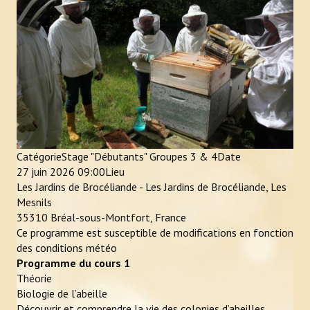
Newsletter Bzzz Bzz Bzh
NOS ACTIONS
Achats mutualisés & Services
Activités artistiques et gustatives
Animation et sensibilisation
Catégorie
Stage "Débutants" Groupes 3 & 4
Date
27 juin 2026
09:00
Lieu
LE RUCHER-ÉCOLE
Les Jardins de Brocéliande - Les Jardins de Brocéliande, Les
Mesnils
Historique et objectifs du rucher-école
35310 Bréal-sous-Montfort, France
Ce programme est susceptible de modifications en fonction
À lire, avant de se lancer
des conditions météo
Programme du cours 1
Inscriptions
Théorie
Biologie de l’abeille
Calendrier et descriptif des stages
Découvrir et comprendre la vie des colonies d’abeilles