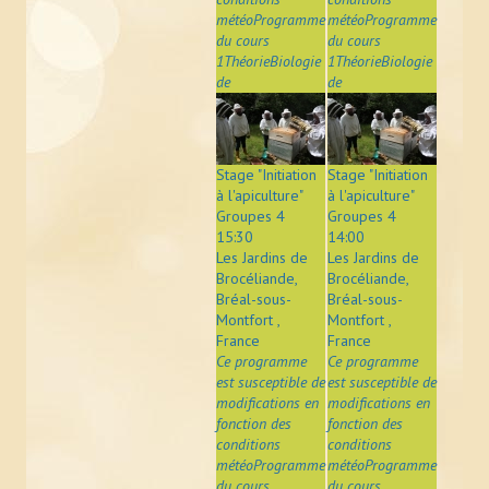
météoProgramme
météoProgramme
du cours
du cours
1ThéorieBiologie
1ThéorieBiologie
de
de
Stage "Initiation
Stage "Initiation
à l'apiculture"
à l'apiculture"
Groupes 4
Groupes 4
15:30
14:00
Les Jardins de
Les Jardins de
Brocéliande,
Brocéliande,
Bréal-sous-
Bréal-sous-
Montfort ,
Montfort ,
France
France
Ce programme
Ce programme
est susceptible de
est susceptible de
modifications en
modifications en
fonction des
fonction des
conditions
conditions
météoProgramme
météoProgramme
du cours
du cours