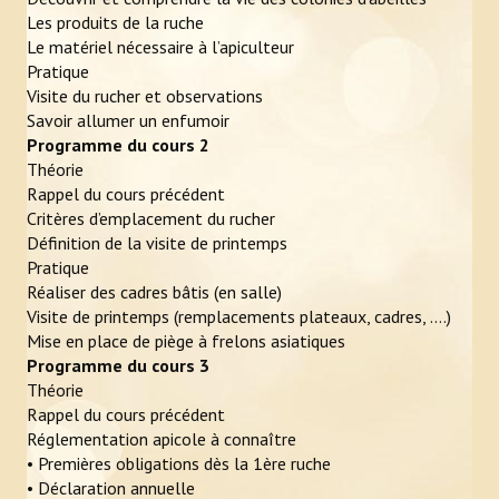
Photos
Les produits de la ruche
Le matériel nécessaire à l’apiculteur
Vidéos
Pratique
Visite du rucher et observations
L'APICULTEUR
Savoir allumer un enfumoir
Programme du cours 2
Obligations légales
Théorie
Rappel du cours précédent
Assurance et déclaration de sinistre
Critères d’emplacement du rucher
Définition de la visite de printemps
En pratique
Pratique
Réaliser des cadres bâtis (en salle)
Zone de butinage
Visite de printemps (remplacements plateaux, cadres, ….)
Mise en place de piège à frelons asiatiques
Où trouver un apiculteur ?
Programme du cours 3
Théorie
Ruche connectée
Rappel du cours précédent
Réglementation apicole à connaître
ÉVÉNEMENTS
• Premières obligations dès la 1ère ruche
• Déclaration annuelle