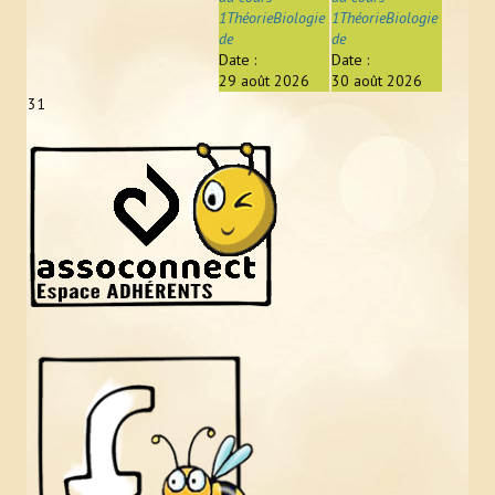
1ThéorieBiologie
1ThéorieBiologie
de
de
Date :
Date :
29 août 2026
30 août 2026
31