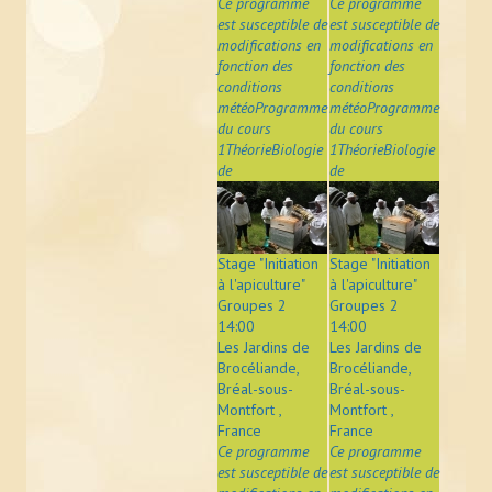
Ce programme
Ce programme
est susceptible de
est susceptible de
modifications en
modifications en
fonction des
fonction des
conditions
conditions
météoProgramme
météoProgramme
du cours
du cours
1ThéorieBiologie
1ThéorieBiologie
de
de
Stage "Initiation
Stage "Initiation
à l'apiculture"
à l'apiculture"
Groupes 2
Groupes 2
14:00
14:00
Les Jardins de
Les Jardins de
Brocéliande,
Brocéliande,
Bréal-sous-
Bréal-sous-
Montfort ,
Montfort ,
France
France
Ce programme
Ce programme
est susceptible de
est susceptible de