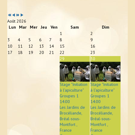
Année
Mois
Année
Mois
précédente
précédent
suivante
suivant
Août 2026
Lun
Mar
Mer
Jeu
Ven
Sam
Dim
1
2
3
4
5
6
7
8
9
10
11
12
13
14
15
16
17
18
19
20
21
22
23
29
30
Stage "Initiation
Stage "Initiation
à l'apiculture"
à l'apiculture"
Groupes 1
Groupes 1
14:00
14:00
Les Jardins de
Les Jardins de
Brocéliande,
Brocéliande,
Bréal-sous-
Bréal-sous-
Montfort ,
Montfort ,
France
France