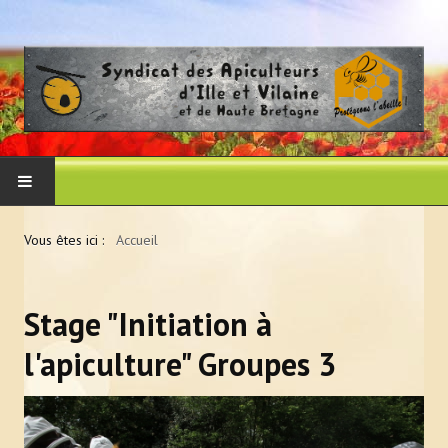
ACCUEIL
Vous êtes ici :
Accueil
LE SYNDICAT
Stage "Initiation à
Histoire et vocation du syndicat
l'apiculture" Groupes 3
Les membres du CA
Adhérer au syndicat
La presse en parle