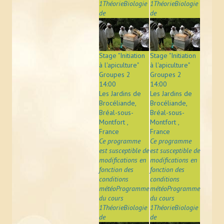
1ThéorieBiologie
1ThéorieBiologie
de
de
Stage "Initiation
Stage "Initiation
à l'apiculture"
à l'apiculture"
Groupes 2
Groupes 2
14:00
14:00
Les Jardins de
Les Jardins de
Brocéliande,
Brocéliande,
Bréal-sous-
Bréal-sous-
Montfort ,
Montfort ,
France
France
Ce programme
Ce programme
est susceptible de
est susceptible de
modifications en
modifications en
fonction des
fonction des
conditions
conditions
météoProgramme
météoProgramme
du cours
du cours
1ThéorieBiologie
1ThéorieBiologie
de
de