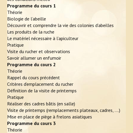
Programme du cours 1
Photos
Théorie
Vidéos
Biologie de l’abeille
Découvrir et comprendre la vie des colonies d’abeilles
L'APICULTEUR
Les produits de la ruche
Le matériel nécessaire à l’apiculteur
Obligations légales
Pratique
Visite du rucher et observations
Assurance et déclaration de sinistre
Savoir allumer un enfumoir
Programme du cours 2
En pratique
Théorie
Rappel du cours précédent
Zone de butinage
Critères d’emplacement du rucher
Définition de la visite de printemps
Où trouver un apiculteur ?
Pratique
Réaliser des cadres bâtis (en salle)
Ruche connectée
Visite de printemps (remplacements plateaux, cadres, ….)
Mise en place de piège à frelons asiatiques
ÉVÉNEMENTS
Programme du cours 3
Théorie