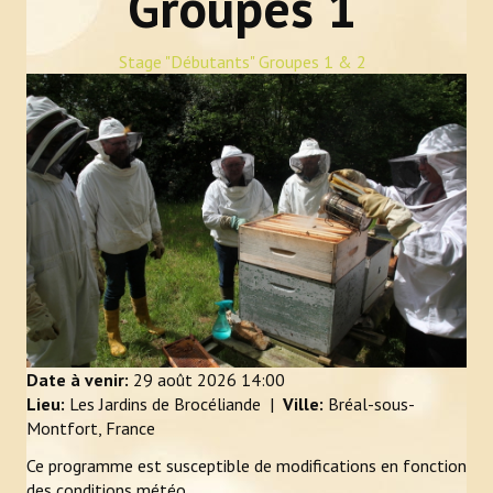
Groupes 1
Newsletter Bzzz Bzz Bzh
Stage "Débutants" Groupes 1 & 2
NOS ACTIONS
Achats mutualisés & Services
Activités artistiques et gustatives
Animation et sensibilisation
LE RUCHER-ÉCOLE
Historique et objectifs du rucher-école
À lire, avant de se lancer
Date à venir:
29 août 2026
14:00
Lieu:
Les Jardins de Brocéliande
|
Ville:
Bréal-sous-
Inscriptions
Montfort, France
Ce programme est susceptible de modifications en fonction
Calendrier et descriptif des stages
des conditions météo