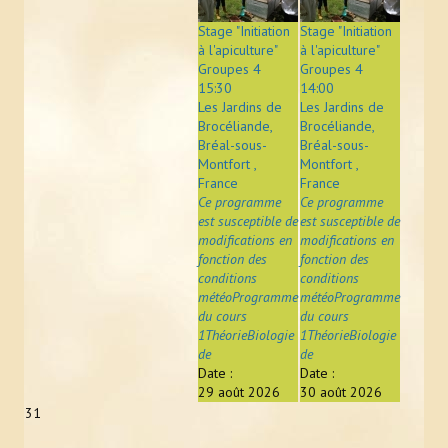
Stage "Initiation
Stage "Initiation
à l'apiculture"
à l'apiculture"
Groupes 4
Groupes 4
15:30
14:00
Les Jardins de
Les Jardins de
Brocéliande,
Brocéliande,
Bréal-sous-
Bréal-sous-
Montfort ,
Montfort ,
France
France
Ce programme
Ce programme
est susceptible de
est susceptible de
modifications en
modifications en
fonction des
fonction des
conditions
conditions
météoProgramme
météoProgramme
du cours
du cours
1ThéorieBiologie
1ThéorieBiologie
de
de
Date :
Date :
29 août 2026
30 août 2026
31