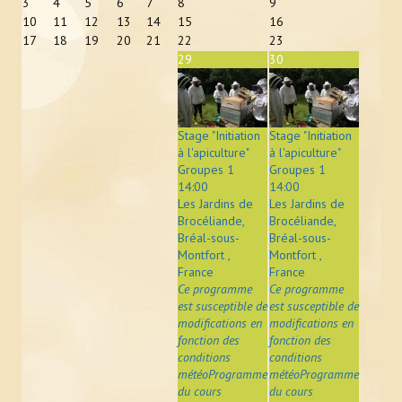
3
4
5
6
7
8
9
10
11
12
13
14
15
16
17
18
19
20
21
22
23
29
30
Stage "Initiation
Stage "Initiation
à l'apiculture"
à l'apiculture"
Groupes 1
Groupes 1
14:00
14:00
Les Jardins de
Les Jardins de
Brocéliande,
Brocéliande,
Bréal-sous-
Bréal-sous-
Montfort ,
Montfort ,
France
France
Ce programme
Ce programme
est susceptible de
est susceptible de
modifications en
modifications en
fonction des
fonction des
conditions
conditions
météoProgramme
météoProgramme
du cours
du cours