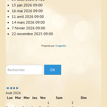
13 juin 2026
09:00
16 mai 2026
09:00
11 avril 2026
09:00
14 mars 2026
09:00
7 février 2026
09:00
22 novembre 2025
09:00
Propulsé par
iCagenda
Rechercher
OK
Année
Mois
Année
Mois
précédente
précédent
suivante
suivant
Août 2026
Lun
Mar
Mer
Jeu
Ven
Sam
Dim
1
2