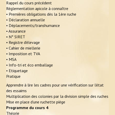
ACTUALITÉS
Rappel du cours précédent
Réglementation apicole à connaître
• Premières obligations dès la 1ère ruche
LIENS
• Déclaration annuelle
• Déplacements/transhumance
CONTACT
• Assurance
• N° SIRET
• Registre d’élevage
• Cahier de miellerie
• Imposition et TVA
• MSA
• Info-tri et éco emballage
• Etiquetage
Pratique
Apprendre à lire les cadres pour une vérification sur l’état
des essaims
Multiplication des colonies par la division simple des ruches
Mise en place d’une ruchette piège
Programme du cours 4
Théorie