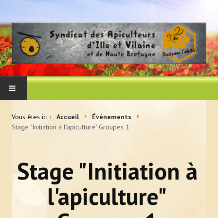
ACCUEIL
Vous êtes ici :
Accueil
Événements
Stage "Initiation à l'apiculture" Groupes 1
LE SYNDICAT
Histoire et vocation du syndicat
Stage "Initiation à
Les membres du CA
l'apiculture"
Adhérer au syndicat
La presse en parle