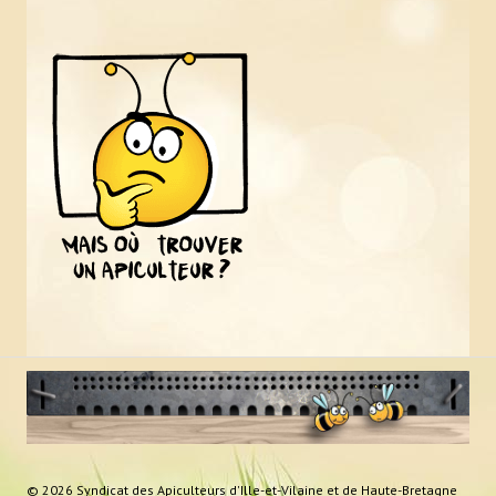
© 2026 Syndicat des Apiculteurs d'Ille-et-Vilaine et de Haute-Bretagne