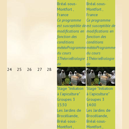
Bréal-sous-
Bréal-sous-
Montfort ,
Montfort ,
France
France
Ce programme
Ce programme
est susceptible de
est susceptible de
modifications en
modifications en
fonction des
fonction des
conditions
conditions
météoProgramme
météoProgramme
du cours
du cours
1ThéorieBiologie
1ThéorieBiologie
de
de
24
25
26
27
28
Stage "Initiation
Stage "Initiation
à l'apiculture"
à l'apiculture"
Groupes 3
Groupes 3
15:30
14:00
Les Jardins de
Les Jardins de
Brocéliande,
Brocéliande,
Bréal-sous-
Bréal-sous-
Montfort ,
Montfort ,