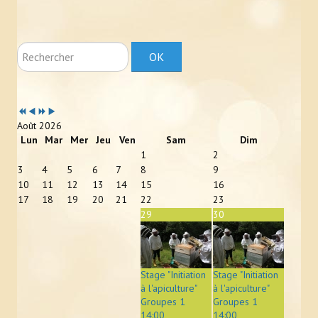
Rechercher
OK
Année
Mois
Année
Mois
précédente
précédent
suivante
suivant
Août 2026
Lun
Mar
Mer
Jeu
Ven
Sam
Dim
1
2
3
4
5
6
7
8
9
10
11
12
13
14
15
16
17
18
19
20
21
22
23
29
30
Stage "Initiation
Stage "Initiation
à l'apiculture"
à l'apiculture"
Groupes 1
Groupes 1
14:00
14:00