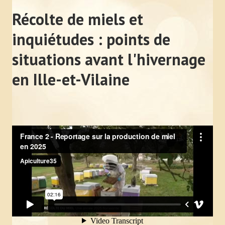
Photos
Récolte de miels et
Vidéos
inquiétudes : points de
L'APICULTEUR
situations avant l'hivernage
en Ille-et-Vilaine
Obligations légales
Assurance et déclaration de sinistre
En pratique
Zone de butinage
Où trouver un apiculteur ?
Ruche connectée
ÉVÉNEMENTS