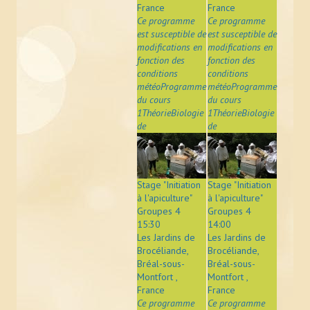
France
France
Ce programme
Ce programme
est susceptible de
est susceptible de
modifications en
modifications en
fonction des
fonction des
conditions
conditions
météoProgramme
météoProgramme
du cours
du cours
1ThéorieBiologie
1ThéorieBiologie
de
de
Stage "Initiation
Stage "Initiation
à l'apiculture"
à l'apiculture"
Groupes 4
Groupes 4
15:30
14:00
Les Jardins de
Les Jardins de
Brocéliande,
Brocéliande,
Bréal-sous-
Bréal-sous-
Montfort ,
Montfort ,
France
France
Ce programme
Ce programme