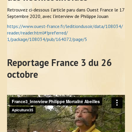
Retrouvez ci-dessous l'article paru dans Ouest France le 17
Septembre 2020, avec l'interview de Philippe Jouan
https://www.ouest-france.fr/
leditiondusoir/data/108034/
reader/reader.html#!preferred/
1/package/108034/pub/164072/
page/5
Reportage France 3 du 26
octobre