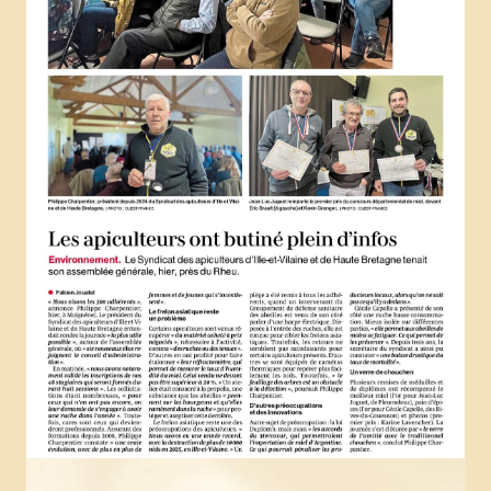
Newsletter Bzzz Bzz Bzh
NOS ACTIONS
Achats mutualisés & Services
Activités artistiques et gustatives
Animation et sensibilisation
LE RUCHER-ÉCOLE
Historique et objectifs du rucher-école
À lire, avant de se lancer
Inscriptions
Calendrier et descriptif des stages