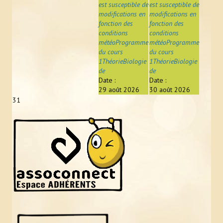
est susceptible de
est susceptible de
modifications en
modifications en
fonction des
fonction des
conditions
conditions
météoProgramme
météoProgramme
du cours
du cours
1ThéorieBiologie
1ThéorieBiologie
de
de
Date :
Date :
29 août 2026
30 août 2026
31