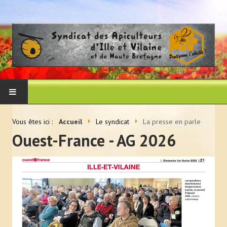
ACCUEIL
Vous êtes ici :
Accueil
Le syndicat
La presse en parle
Ouest-France - AG 2026
LE SYNDICAT
Histoire et vocation du syndicat
Les membres du CA
Adhérer au syndicat
La presse en parle