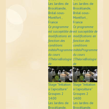
Les Jardins de
Les Jardins de
Brocéliande,
Brocéliande,
Bréal-sous-
Bréal-sous-
Montfort ,
Montfort ,
France
France
Ce programme
Ce programme
est susceptible de
est susceptible de
modifications en
modifications en
fonction des
fonction des
conditions
conditions
météoProgramme
météoProgramme
du cours
du cours
1ThéorieBiologie
1ThéorieBiologie
de
de
Stage "Initiation
Stage "Initiation
à l'apiculture"
à l'apiculture"
Groupes 2
Groupes 2
14:00
14:00
Les Jardins de
Les Jardins de
Brocéliande,
Brocéliande,