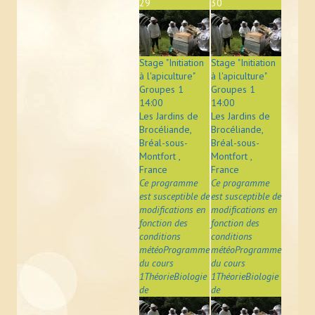
29
30
Photos
Vidéos
Stage "Initiation
Stage "Initiation
L'APICULTEUR
à l'apiculture"
à l'apiculture"
Groupes 1
Groupes 1
14:00
14:00
Obligations légales
Les Jardins de
Les Jardins de
Brocéliande,
Brocéliande,
Assurance et déclaration de sinistre
Bréal-sous-
Bréal-sous-
Montfort ,
Montfort ,
En pratique
France
France
Ce programme
Ce programme
Zone de butinage
est susceptible de
est susceptible de
modifications en
modifications en
Où trouver un apiculteur ?
fonction des
fonction des
conditions
conditions
météoProgramme
météoProgramme
Ruche connectée
du cours
du cours
1ThéorieBiologie
1ThéorieBiologie
ÉVÉNEMENTS
de
de