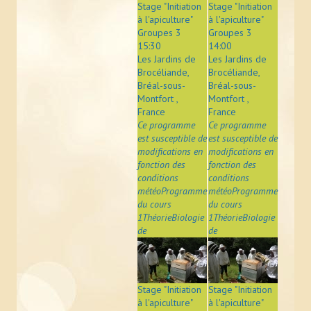
Stage "Initiation
Stage "Initiation
à l'apiculture"
à l'apiculture"
Groupes 3
Groupes 3
15:30
14:00
Les Jardins de
Les Jardins de
Brocéliande,
Brocéliande,
Bréal-sous-
Bréal-sous-
Montfort ,
Montfort ,
France
France
Ce programme
Ce programme
est susceptible de
est susceptible de
modifications en
modifications en
fonction des
fonction des
conditions
conditions
météoProgramme
météoProgramme
du cours
du cours
1ThéorieBiologie
1ThéorieBiologie
de
de
Stage "Initiation
Stage "Initiation
à l'apiculture"
à l'apiculture"