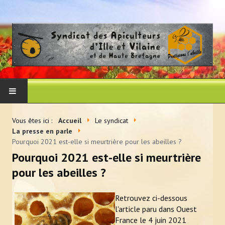
ACCUEIL
Vous êtes ici :
Accueil
Le syndicat
La presse en parle
LE SYNDICAT
Pourquoi 2021 est-elle si meurtrière pour les abeilles ?
Pourquoi 2021 est-elle si meurtrière
Histoire et vocation du syndicat
pour les abeilles ?
Les membres du CA
Retrouvez ci-dessous
Adhérer au syndicat
l'article paru dans Ouest
France le 4 juin 2021
La presse en parle