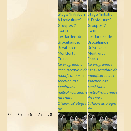
ACTUALITÉS
Stage "Initiation
Stage "Initiation
LIENS
à l'apiculture"
à l'apiculture"
Groupes 2
Groupes 2
14:00
14:00
CONTACT
Les Jardins de
Les Jardins de
Brocéliande,
Brocéliande,
Bréal-sous-
Bréal-sous-
Montfort ,
Montfort ,
France
France
Ce programme
Ce programme
est susceptible de
est susceptible de
modifications en
modifications en
fonction des
fonction des
conditions
conditions
météoProgramme
météoProgramme
du cours
du cours
1ThéorieBiologie
1ThéorieBiologie
de
de
24
25
26
27
28