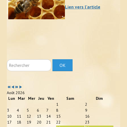
Lien vers l'article
Newsletter Bzzz Bzz Bzh
NOS ACTIONS
Achats mutualisés & Services
Activités artistiques et gustatives
Animation et sensibilisation
Rechercher
OK
LE RUCHER-ÉCOLE
Année
Mois
Année
Mois
Historique et objectifs du rucher-école
précédente
précédent
suivante
suivant
Août 2026
À lire, avant de se lancer
Lun
Mar
Mer
Jeu
Ven
Sam
Dim
1
2
Inscriptions
3
4
5
6
7
8
9
10
11
12
13
14
15
16
Calendrier et descriptif des stages
17
18
19
20
21
22
23