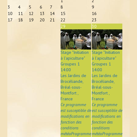
1
2
ACTUALITÉS
3
4
5
6
7
8
9
10
11
12
13
14
15
16
LIENS
17
18
19
20
21
22
23
29
30
CONTACT
Stage "Initiation
Stage "Initiation
à l'apiculture"
à l'apiculture"
Groupes 1
Groupes 1
14:00
14:00
Les Jardins de
Les Jardins de
Brocéliande,
Brocéliande,
Bréal-sous-
Bréal-sous-
Montfort ,
Montfort ,
France
France
Ce programme
Ce programme
est susceptible de
est susceptible de
modifications en
modifications en
fonction des
fonction des
conditions
conditions
météoProgramme
météoProgramme