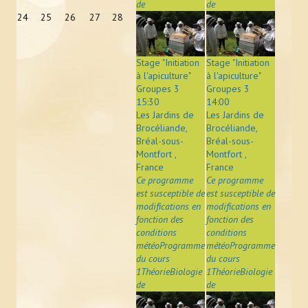
de
de
24
25
26
27
28
Stage "Initiation
Stage "Initiation
à l'apiculture"
à l'apiculture"
Groupes 3
Groupes 3
15:30
14:00
Les Jardins de
Les Jardins de
Brocéliande,
Brocéliande,
Bréal-sous-
Bréal-sous-
Montfort ,
Montfort ,
France
France
Ce programme
Ce programme
est susceptible de
est susceptible de
modifications en
modifications en
fonction des
fonction des
conditions
conditions
météoProgramme
météoProgramme
du cours
du cours
1ThéorieBiologie
1ThéorieBiologie
de
de