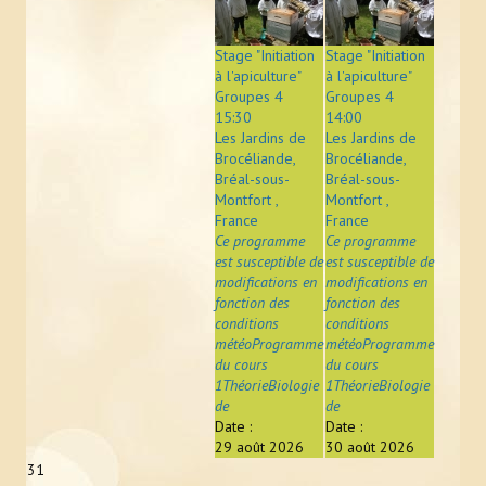
Stage "Initiation
Stage "Initiation
à l'apiculture"
à l'apiculture"
Groupes 4
Groupes 4
15:30
14:00
Les Jardins de
Les Jardins de
Brocéliande,
Brocéliande,
Bréal-sous-
Bréal-sous-
Montfort ,
Montfort ,
France
France
Ce programme
Ce programme
est susceptible de
est susceptible de
modifications en
modifications en
fonction des
fonction des
conditions
conditions
météoProgramme
météoProgramme
du cours
du cours
1ThéorieBiologie
1ThéorieBiologie
de
de
Date :
Date :
29 août 2026
30 août 2026
31