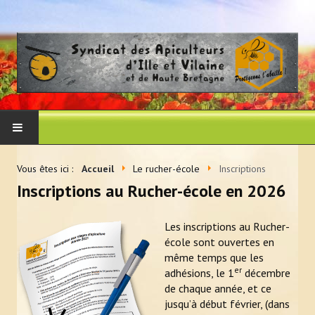
ACCUEIL
Vous êtes ici :
Accueil
Le rucher-école
Inscriptions
Inscriptions au Rucher-école en 2026
LE SYNDICAT
Les inscriptions au Rucher-
Histoire et vocation du syndicat
école sont ouvertes en
Les membres du CA
même temps que les
er
adhésions, le 1
décembre
Adhérer au syndicat
de chaque année, et ce
jusqu’à début février, (dans
La presse en parle