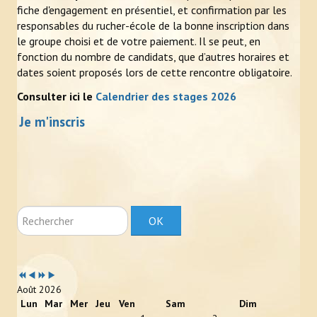
fiche d'engagement en présentiel, et confirmation par les
Photos
responsables du rucher-école de la bonne inscription dans
le groupe choisi et de votre paiement. Il se peut, en
Vidéos
fonction du nombre de candidats, que d’autres horaires et
dates soient proposés lors de cette rencontre obligatoire.
L'APICULTEUR
Consulter ici le
Calendrier des stages 2026
Obligations légales
Je m'inscris
Assurance et déclaration de sinistre
En pratique
Zone de butinage
Rechercher
OK
Où trouver un apiculteur ?
Ruche connectée
Année
Mois
Année
Mois
précédente
précédent
suivante
suivant
ÉVÉNEMENTS
Août 2026
Lun
Mar
Mer
Jeu
Ven
Sam
Dim