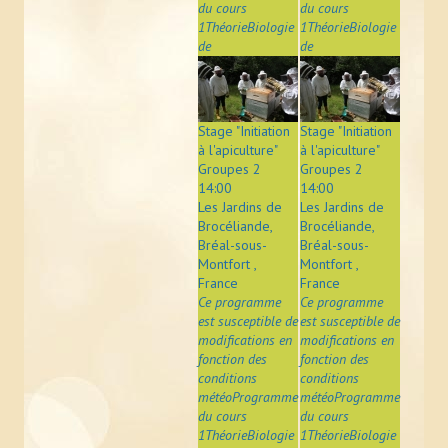
du cours
du cours
1ThéorieBiologie
1ThéorieBiologie
de
de
Stage "Initiation
Stage "Initiation
à l'apiculture"
à l'apiculture"
Groupes 2
Groupes 2
14:00
14:00
Les Jardins de
Les Jardins de
Brocéliande,
Brocéliande,
Bréal-sous-
Bréal-sous-
Montfort ,
Montfort ,
France
France
Ce programme
Ce programme
est susceptible de
est susceptible de
modifications en
modifications en
fonction des
fonction des
conditions
conditions
météoProgramme
météoProgramme
du cours
du cours
1ThéorieBiologie
1ThéorieBiologie