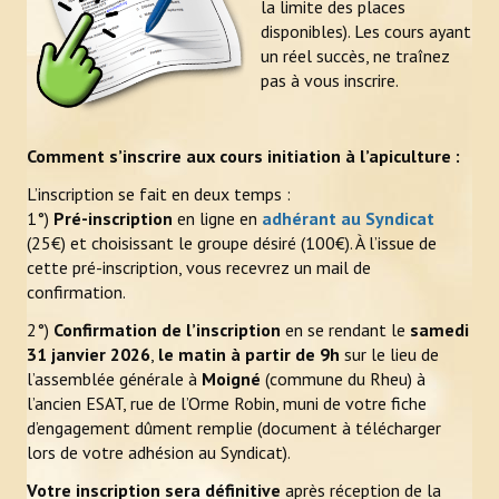
la limite des places
disponibles). Les cours ayant
Newsletter Bzzz Bzz Bzh
un réel succès, ne traînez
pas à vous inscrire.
NOS ACTIONS
Achats mutualisés & Services
Comment s’inscrire aux cours initiation à l’apiculture :
Activités artistiques et gustatives
L’inscription se fait en deux temps :
1°)
Pré-inscription
en ligne en
adhérant au Syndicat
Animation et sensibilisation
(25€) et choisissant le groupe désiré (100€). À l’issue de
cette pré-inscription, vous recevrez un mail de
LE RUCHER-ÉCOLE
confirmation.
2°)
Confirmation de l’inscription
en se rendant le
samedi
Historique et objectifs du rucher-école
31 janvier 2026
,
le matin à partir de 9h
sur le lieu de
l’assemblée générale à
Moigné
(commune du Rheu) à
À lire, avant de se lancer
l’ancien ESAT, rue de l’Orme Robin, muni de votre fiche
d’engagement dûment remplie (document à télécharger
Inscriptions
lors de votre adhésion au Syndicat).
Calendrier et descriptif des stages
Votre inscription
sera définitive
après réception de la