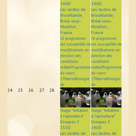
14:00
14:00
Les Jardins de
Les Jardins de
Brocéliande,
Brocéliande,
Bréal-sous-
Bréal-sous-
Montfort ,
Montfort ,
France
France
Ce programme
Ce programme
est susceptible de
est susceptible de
modifications en
modifications en
fonction des
fonction des
conditions
conditions
météoProgramme
météoProgramme
du cours
du cours
1ThéorieBiologie
1ThéorieBiologie
de
de
24
25
26
27
28
Stage "Initiation
Stage "Initiation
à l'apiculture"
à l'apiculture"
Groupes 3
Groupes 3
15:30
14:00
Les Jardins de
Les Jardins de