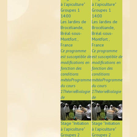
ACTUALITÉS
à l'apiculture"
à l'apiculture"
Groupes 1
Groupes 1
14:00
14:00
LIENS
Les Jardins de
Les Jardins de
Brocéliande,
Brocéliande,
Bréal-sous-
Bréal-sous-
CONTACT
Montfort ,
Montfort ,
France
France
Ce programme
Ce programme
est susceptible de
est susceptible de
modifications en
modifications en
fonction des
fonction des
conditions
conditions
météoProgramme
météoProgramme
du cours
du cours
1ThéorieBiologie
1ThéorieBiologie
de
de
Stage "Initiation
Stage "Initiation
à l'apiculture"
à l'apiculture"
Groupes 2
Groupes 2