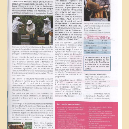
Newsletter Bzzz Bzz Bzh
NOS ACTIONS
Achats mutualisés & Services
Activités artistiques et gustatives
Animation et sensibilisation
LE RUCHER-ÉCOLE
Historique et objectifs du rucher-école
À lire, avant de se lancer
Inscriptions
Calendrier et descriptif des stages