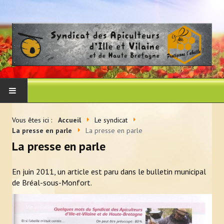
ACCUEIL
Vous êtes ici :
Accueil
Le syndicat
La presse en parle
La presse en parle
LE SYNDICAT
La presse en parle
Histoire et vocation du syndicat
En juin 2011, un article est paru dans le bulletin municipal
de Bréal-sous-Monfort.
Les membres du CA
Adhérer au syndicat
La presse en parle