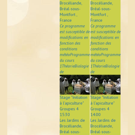
Brocéliande,
Brocéliande,
Bréal-sous-
Bréal-sous-
Montfort ,
Montfort ,
France
France
Ce programme
Ce programme
est susceptible de
est susceptible de
modifications en
modifications en
fonction des
fonction des
conditions
conditions
météoProgramme
météoProgramme
du cours
du cours
1ThéorieBiologie
1ThéorieBiologie
de
de
Stage "Initiation
Stage "Initiation
à l'apiculture"
à l'apiculture"
Groupes 4
Groupes 4
15:30
14:00
Les Jardins de
Les Jardins de
Brocéliande,
Brocéliande,
Bréal-sous-
Bréal-sous-